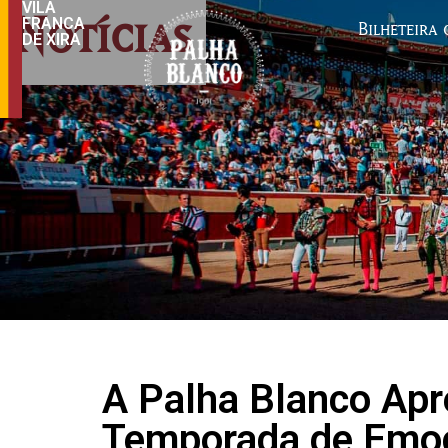
VILA
Notícias
FRANCA
Bilheteira 
DE XIRA
A Palha Blanco Ap
Temporada de Emoç