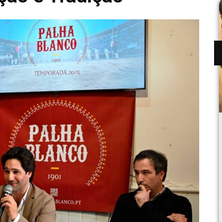
e
Salgueiro Emocionou e Moura Jr.
gar
Incendiou a Palha Blanco
Há terras que, todos os anos, renovam um
rada
juramento. Vila Franca de Xira é uma delas.
O Colete Encarnado nunca foi apenas um
acontecimento...
08/07/2026
Continuar a Ler