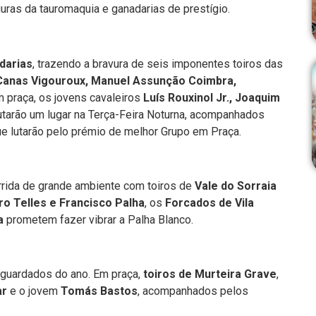
guras da tauromaquia e ganadarias de prestígio.
darias
, trazendo a bravura de seis imponentes toiros das
 Canas Vigouroux, Manuel Assunção Coimbra,
m praça, os jovens cavaleiros
Luís Rouxinol Jr., Joaquim
tarão um lugar na Terça-Feira Noturna, acompanhados
ue lutarão pelo prémio de melhor Grupo em Praça.
orrida de grande ambiente com toiros de
Vale do Sorraia
ro Telles e Francisco Palha
, os
Forcados de Vila
a
prometem fazer vibrar a Palha Blanco.
guardados do ano. Em praça,
toiros de Murteira Grave
,
ar
e o jovem
Tomás Bastos
, acompanhados pelos