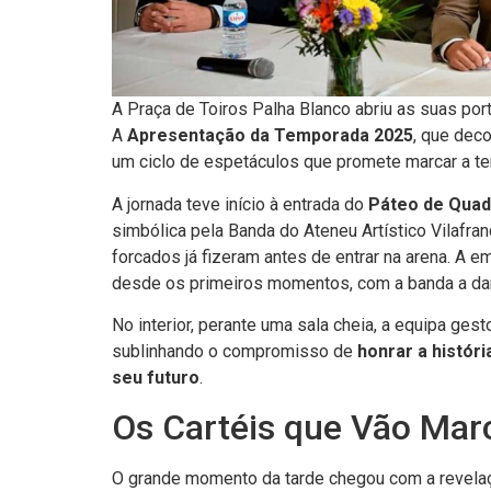
08/05/2026
Continuar 
A Praça de Toiros Palha Blanco abriu as suas por
A
Apresentação da Temporada 2025
, que dec
um ciclo de espetáculos que promete marcar a te
A jornada teve início à entrada do
Páteo de Quad
simbólica pela Banda do Ateneu Artístico Vilafran
forcados já fizeram antes de entrar na arena. A e
desde os primeiros momentos, com a banda a dar o
No interior, perante uma sala cheia, a equipa ges
sublinhando o compromisso de
honrar a históri
seu futuro
.
Os Cartéis que Vão Mar
O grande momento da tarde chegou com a revelaç