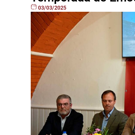
03/03/2025
Borja Jiménez: o homem qu
desafia Madrid antes de che
a Vila Franca
O matador que revolucionou a tempo
espanhola prepara-se para um dos
maiores desafios da sua carreira: a
encerrona em Las Ventas. Numa...