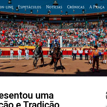
on-line
Espetáculos
Notícias
Crónicas
A Praça
resentou uma
ão e Tradição